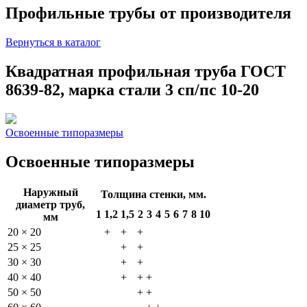
Профильные трубы от производителя
Вернуться в каталог
Квадратная профильная труба ГОСТ
8639-82, марка стали 3 сп/пс 10-20
Освоенные типоразмеры
Освоенные типоразмеры
Наружный
Толщина стенки, мм.
диаметр труб,
1
1,2
1,5
2
3
4
5
6
7
8
10
мм
20 × 20
+
+
+
25 × 25
+
+
30 × 30
+
+
40 × 40
+
+
+
50 × 50
+
+