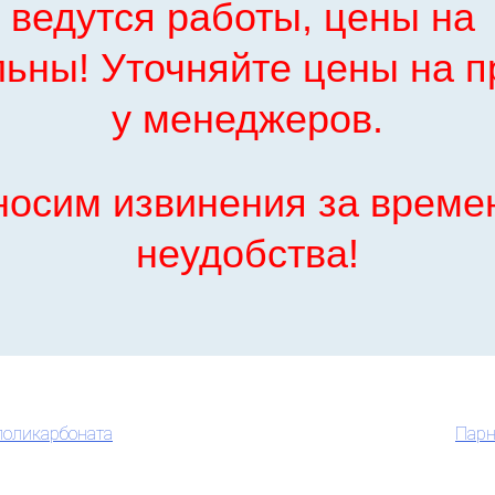
 ведутся работы, цены н
льны! Уточняйте цены на 
у менеджеров.
носим извинения за време
неудобства!
поликарбоната
Парн