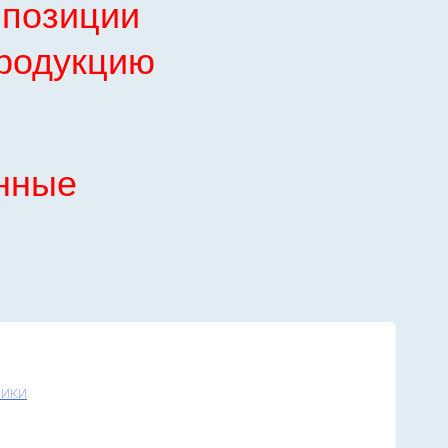
а позиции
продукцию
нные
ики