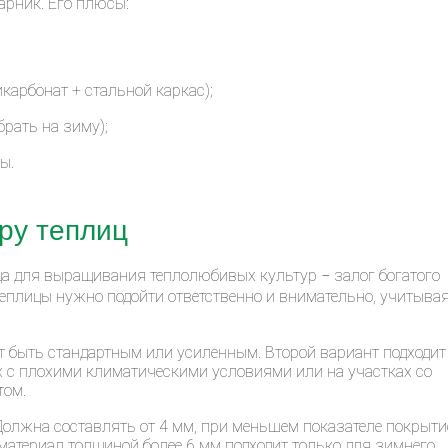
арник. Его плюсы:
карбонат + стальной каркас);
брать на зиму);
ы.
ру теплиц
а для выращивания теплолюбивых культур − залог богатого
теплицы нужно подойти ответственно и внимательно, учитыва
т быть стандартным или усиленным. Второй вариант подходит
 с плохими климатическими условиями или на участках со
том.
Должна составлять от 4 мм, при меньшем показателе покрыти
материал толщиной более 6 мм подходит только для зимнего