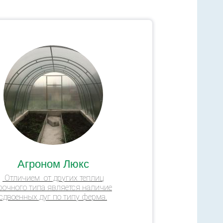
Агроном Люкс
Отличием от других теплиц
рочного типа является наличие
сдвоенных дуг по типу ферма.