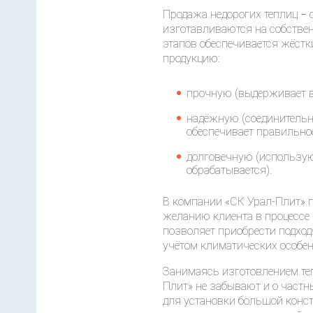
Продажа недорогих теплиц − 
изготавливаются на собстве
этапов обеспечивается жёстк
продукцию:
прочную (выдерживает в
надёжную (соединительн
обеспечивает правильное
долговечную (использую
обрабатывается).
В компании «СК Урал-Плит» 
желанию клиента в процессе
позволяет приобрести подход
учётом климатических особен
Занимаясь изготовлением те
Плит» не забывают и о частн
для установки большой конс