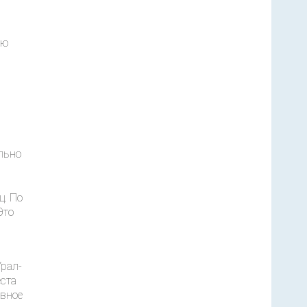
ую
льно
ц. По
Это
рал-
еста
ивное