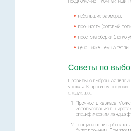
предложение − компактный п
небольшие размеры;
прочность (сотовый поли
простота сборки (легко у
цена ниже, чем на теплиц
Советы по выбо
Правильно выбранная теплиц
урожая. К процессу покупки 
следующее:
Прочность каркаса. Може
использования в широтах
специфическим ландшаф
Толщина поликарбоната. 
будет прочным. При этом 